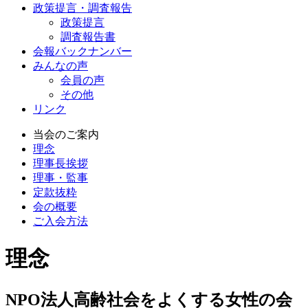
政策提言・調査報告
政策提言
調査報告書
会報バックナンバー
みんなの声
会員の声
その他
リンク
当会のご案内
理念
理事長挨拶
理事・監事
定款抜粋
会の概要
ご入会方法
理念
NPO法人高齢社会をよくする女性の会