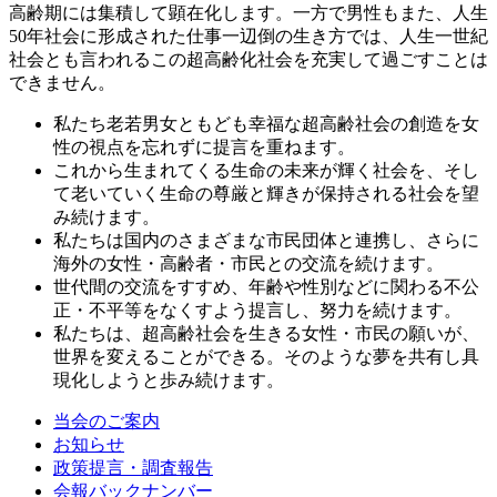
高齢期には集積して顕在化します。一方で男性もまた、人生
50年社会に形成された仕事一辺倒の生き方では、人生一世紀
社会とも言われるこの超高齢化社会を充実して過ごすことは
できません。
私たち老若男女ともども幸福な超高齢社会の創造を女
性の視点を忘れずに提言を重ねます。
これから生まれてくる生命の未来が輝く社会を、そし
て老いていく生命の尊厳と輝きが保持される社会を望
み続けます。
私たちは国内のさまざまな市民団体と連携し、さらに
海外の女性・高齢者・市民との交流を続けます。
世代間の交流をすすめ、年齢や性別などに関わる不公
正・不平等をなくすよう提言し、努力を続けます。
私たちは、超高齢社会を生きる女性・市民の願いが、
世界を変えることができる。そのような夢を共有し具
現化しようと歩み続けます。
当会のご案内
お知らせ
政策提言・調査報告
会報バックナンバー