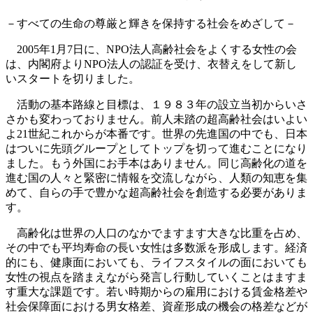
－すべての生命の尊厳と輝きを保持する社会をめざして－
2005年1月7日に、NPO法人高齢社会をよくする女性の会
は、内閣府よりNPO法人の認証を受け、衣替えをして新し
いスタートを切りました。
活動の基本路線と目標は、１９８３年の設立当初からいさ
さかも変わっておりません。前人未踏の超高齢社会はいよい
よ21世紀これからが本番です。世界の先進国の中でも、日本
はついに先頭グループとしてトップを切って進むことになり
ました。もう外国にお手本はありません。同じ高齢化の道を
進む国の人々と緊密に情報を交流しながら、人類の知恵を集
めて、自らの手で豊かな超高齢社会を創造する必要がありま
す。
高齢化は世界の人口のなかでますます大きな比重を占め、
その中でも平均寿命の長い女性は多数派を形成します。経済
的にも、健康面においても、ライフスタイルの面においても
女性の視点を踏まえながら発言し行動していくことはますま
す重大な課題です。若い時期からの雇用における賃金格差や
社会保障面における男女格差、資産形成の機会の格差などが