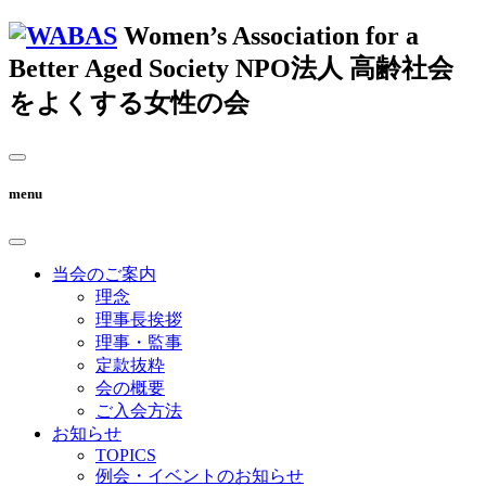
Women’s Association for a
Better Aged Society
NPO法人 高齢社会
をよくする女性の会
menu
当会のご案内
理念
理事長挨拶
理事・監事
定款抜粋
会の概要
ご入会方法
お知らせ
TOPICS
例会・イベントのお知らせ